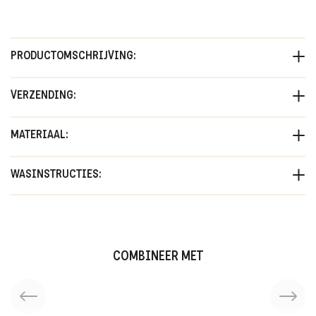
PRODUCTOMSCHRIJVING:
Ga stijlvol het water in met deze zwembroek voor jongens,
VERZENDING:
gemaakt van 100% gerecycled polyester. De zachte, peached
stof biedt ultiem comfort, terwijl de tropische print met
Verzending binnen 2-3 werkdagen. Gratis verzending in
MATERIAAL:
palmbomen, golven en surfborden een zomerse uitstraling geeft.
Nederland en België bij bestellingen boven €75,- Gedurende SALE
Dankzij het verstelbare koord in de tailleband blijft de short
periodes worden er standaard verzendkosten in rekening
100% Polyester (Gerecycled)
perfect zitten. Ideaal voor stranddagen of zwembadavonturen!
WASINSTRUCTIES:
gebracht, ongeacht het orderbedrag.
Gerecycled materiaal
Verkrijgbaar in maten 92-128 en 134/140-158/164. Ons model is
125 centimeter lang en draagt maat 128.
Handwas
Hygiëne voorschrift:
I.v.m. hygiëne dient badkleding gepast te
Niet strijken
COMBINEER MET
worden over je eigen ondergoed.
Niet in de droger drogen
MPN:
84-22260-14922-7014