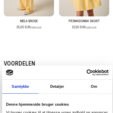
MELA BROEK
PRIMADONNA SKORT
25,00 EUR
21,50 EUR
49,99 EUR
42,99 EUR
VOORDELEN
Gratis verzending boven 75 EUR
Samtykke
Detaljer
Om
We verzenden tot 14:00 uur op werkdagen
Denne hjemmeside bruger cookies
Vi bruger cookies til at tilpasse vores indhold og annoncer,