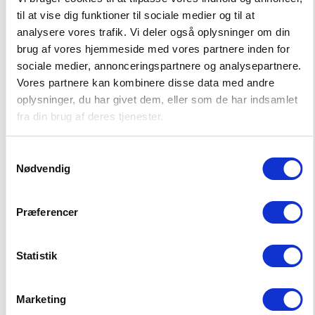
30 dagen retourtermijn
til at vise dig funktioner til sociale medier og til at
analysere vores trafik. Vi deler også oplysninger om din
Bezorging in 2-3 werkdagen
brug af vores hjemmeside med vores partnere inden for
sociale medier, annonceringspartnere og analysepartnere.
Vores partnere kan kombinere disse data med andre
oplysninger, du har givet dem, eller som de har indsamlet
fra din brug af deres tjenester.
POPULAIRE PRODUCTEN IN MEISJES
Samtykkevalg
Nødvendig
Præferencer
-50%
DUURZAMER
-50%
DUURZAMER
Statistik
Marketing