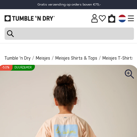
Gratis verzending op orders boven €75,-
30 dagen retourtermijn
Tumble 'n Dry
Meisjes
Meisjes Shirts & Tops
Meisjes T-Shirts
-50%
DUURZAMER