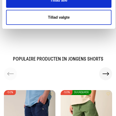
Tillad alle
OCEAN BAY T-SHIRT
MANAUS ZWEMBROEK
Tillad valgte
16,50 EUR
16,50 EUR
32,99 EUR
32,99 EUR
POPULAIRE PRODUCTEN IN JONGENS SHORTS
-50%
-50%
DUURZAMER