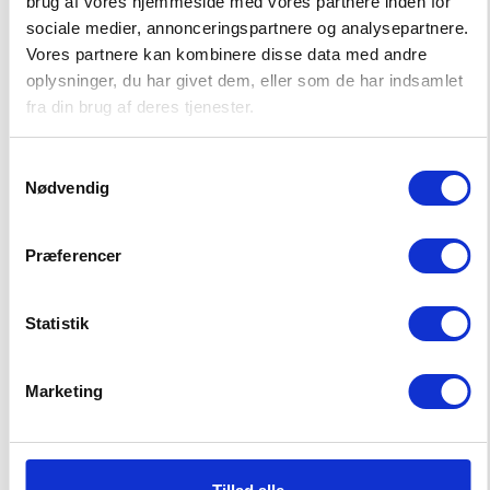
brug af vores hjemmeside med vores partnere inden for
sociale medier, annonceringspartnere og analysepartnere.
Vores partnere kan kombinere disse data med andre
POPULAIRE PRODUCTEN IN JONGENS
oplysninger, du har givet dem, eller som de har indsamlet
fra din brug af deres tjenester.
Samtykkevalg
Nødvendig
-50%
DUURZAMER
-50%
DUURZAMER
Præferencer
Statistik
Marketing