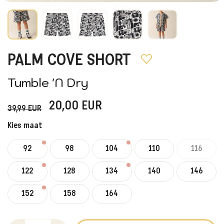
PALM COVE SHORT
Tumble 'N Dry
20,00
EUR
39,99
EUR
Kies maat
92
98
104
110
116
122
128
134
140
146
152
158
164