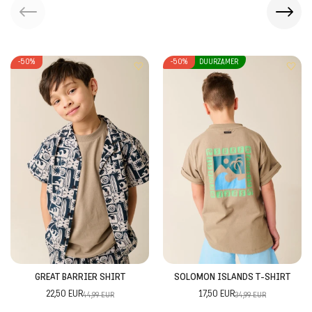
Niet in de droger drogen
Niet chemisch reinigen
-50%
-50%
DUURZAMER
Niet bleken
GREAT BARRIER SHIRT
SOLOMON ISLANDS T-SHIRT
22,50 EUR
17,50 EUR
44,99 EUR
34,99 EUR