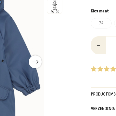
Kies maat
74
–
PRODUCTOMS
Can't stop the
VERZENDING:
fashionable r