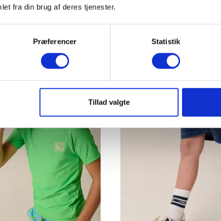
et fra din brug af deres tjenester.
Præferencer
Statistik
UURZAMER
-50%
Tillad valgte