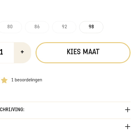
80
86
92
98
KIES MAAT
+
1 beoordelingen
CHRIJVING:
 rain from falling! Trotseer de zwaarste regenbuien met deze
egenjas. Wind- en waterdicht, dus perfect voor de dagen dat het