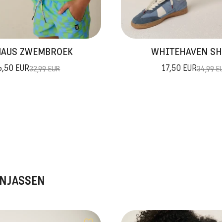
AUS ZWEMBROEK
WHITEHAVEN S
6,50 EUR
17,50 EUR
32,99 EUR
34,99 E
ENJASSEN