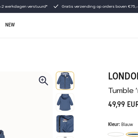
1-2 werkdagen verstuurd*
Gratis verzending op orders boven €75,-
NEW
LONDO
Tumble 
49,99
EU
Kleur:
Blauw