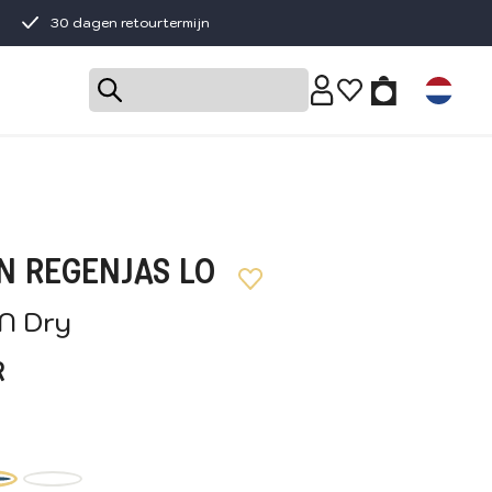
30 dagen retourtermijn
N REGENJAS LO
'N Dry
R