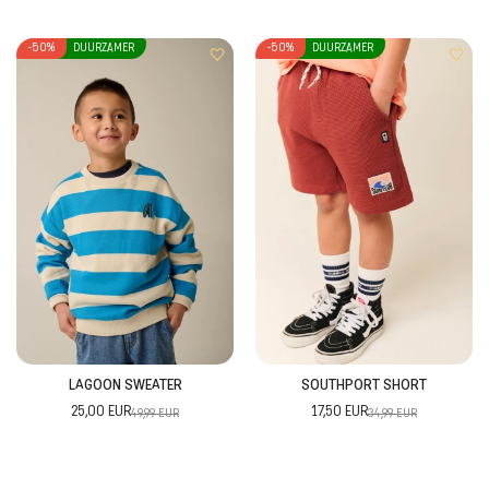
Niet chemisch reinigen
-50%
DUURZAMER
-50%
DUURZAMER
Niet bleken
LAGOON SWEATER
SOUTHPORT SHORT
25,00 EUR
17,50 EUR
49,99 EUR
34,99 EUR