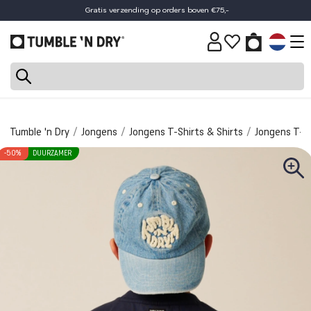
Gratis verzending op orders boven €75,-
30 dagen retourtermijn
Tumble 'n Dry
Jongens
Jongens T-Shirts & Shirts
Jongens T-Sh
-50%
DUURZAMER