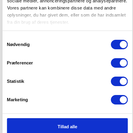
sociale medier, annonceringspartnere og analysepartnere.
POPULAIRE PRODUCTEN IN JONGENS
Vores partnere kan kombinere disse data med andre
oplysninger, du har givet dem, eller som de har indsamlet
fra din brug af deres tjenester.
Samtykkevalg
-50%
DUURZAMER
-50%
DUURZAMER
Nødvendig
Præferencer
Statistik
Marketing
Tillad alle