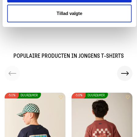
OCEAN BAY T-SHIRT
MANAUS ZWEMBROEK
16,50 EUR
16,50 EUR
32,99 EUR
32,99 EUR
Tillad valgte
POPULAIRE PRODUCTEN IN JONGENS T-SHIRTS
-50%
DUURZAMER
-50%
DUURZAMER