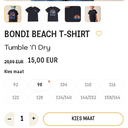
BONDI BEACH T-SHIRT
Tumble 'N Dry
15,00
EUR
29,99
EUR
Kies maat
92
98
104
110
116
122
128
134/140
146/152
158/164
–
+
KIES MAAT